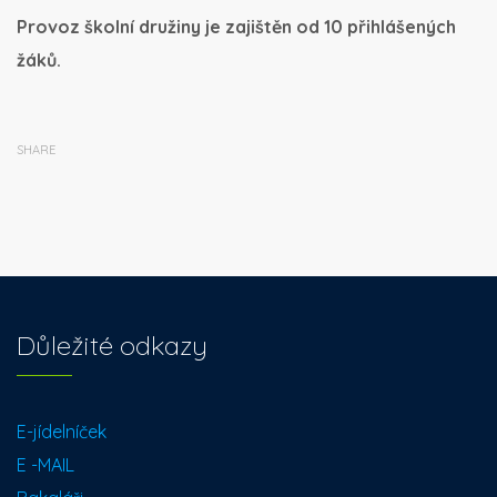
Provoz školní družiny je zajištěn od 10 přihlášených
žáků.
SHARE
Důležité odkazy
E-jídelníček
E -MAIL