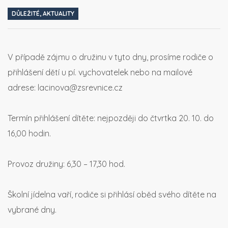
DŮLEŽITÉ
,
AKTUALITY
V případě zájmu o družinu v tyto dny, prosíme rodiče o
přihlášení dětí u pí. vychovatelek nebo na mailové
adrese: lacinova@zsrevnice.cz
Termín přihlášení dítěte: nejpozději do čtvrtka 20. 10. do
16,00 hodin.
Provoz družiny: 6,30 – 17,30 hod.
Školní jídelna vaří, rodiče si přihlásí oběd svého dítěte na
vybrané dny.