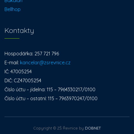
Bakaláři
Bellhop
Kontakty
Hospodářka: 257 721 796
E-mail:
kancelar@zsrevnice.cz
IČ: 47005254
DIČ: CZ47005254
Číslo účtu – jídelna: 115 – 7964330217/0100
Číslo účtu – ostatní: 115 – 7963970247/0100
Copyright © ZŠ Řevnice by
DOBNET