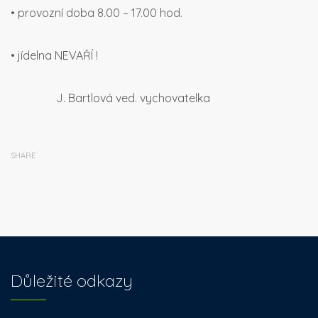
• provozní doba 8.00 – 17.00 hod.
• jídelna NEVAŘÍ !
J. Bartlová ved. vychovatelka
SHARE
Důležité odkazy