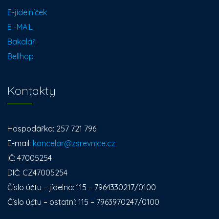
E-jídelníček
E -MAIL
Bakaláři
Bellhop
Kontakty
Hospodářka: 257 721 796
E-mail:
kancelar@zsrevnice.cz
IČ: 47005254
DIČ: CZ47005254
Číslo účtu – jídelna: 115 – 7964330217/0100
Číslo účtu – ostatní: 115 – 7963970247/0100