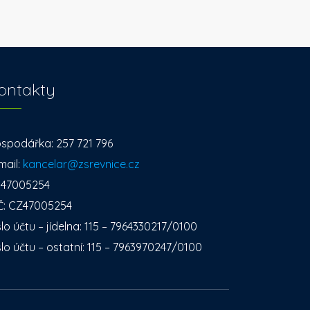
ontakty
spodářka: 257 721 796
mail:
kancelar@zsrevnice.cz
: 47005254
Č: CZ47005254
slo účtu – jídelna: 115 – 7964330217/0100
slo účtu – ostatní: 115 – 7963970247/0100