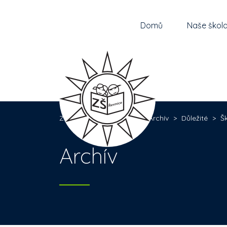
Domů
Naše škol
Základní škola Řevnice
>
Archív
>
Důležité
>
Š
Archív