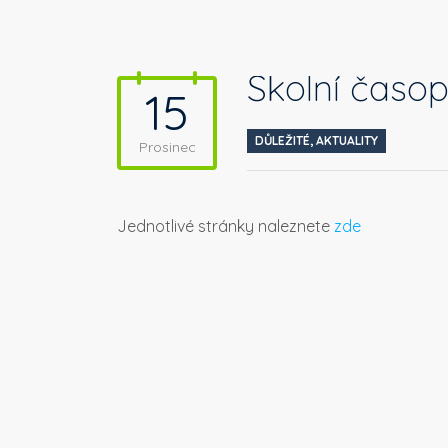
Školní časop
15
DŮLEŽITÉ
,
AKTUALITY
Prosinec
Jednotlivé stránky naleznete
zde