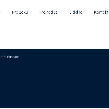
a
Pro žáky
Pro rodiče
Jídelna
Kontakt
kolní časopis