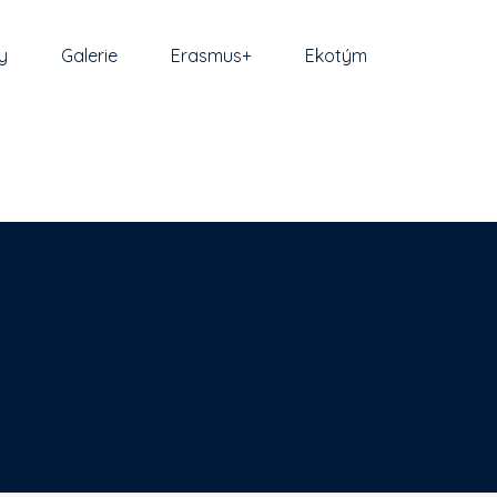
y
Galerie
Erasmus+
Ekotým