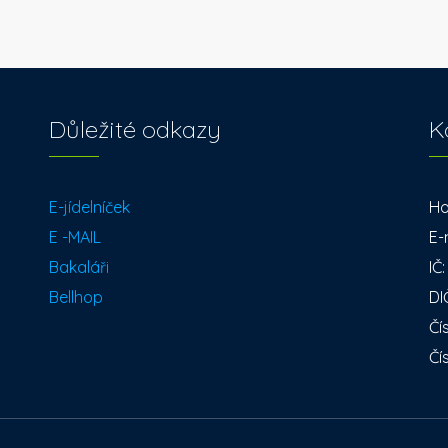
Důležité odkazy
K
E-jídelníček
Ho
E -MAIL
E-
Bakaláři
IČ
Bellhop
DI
Čí
Čí