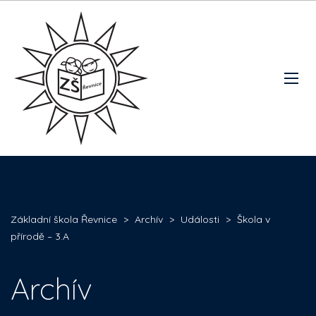
Základní škola Řevnice
>
Archív
>
Události
>
Škola v
přírodě – 3.A
Archív