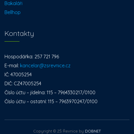
Bakaláři
Bellhop
Kontakty
Hospodářka: 257 721 796
E-mail:
kancelar@zsrevnice.cz
IČ: 47005254
DIČ: CZ47005254
Číslo účtu – jídelna: 115 – 7964330217/0100
Číslo účtu – ostatní: 115 – 7963970247/0100
Copyright © ZŠ Řevnice by
DOBNET