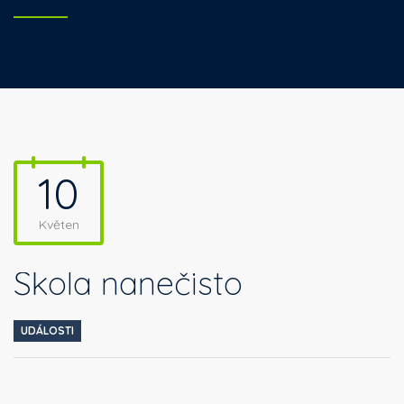
10
Květen
Škola nanečisto
UDÁLOSTI