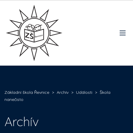
Základní škola Řevnice
>
Archív
>
Události
>
Škola
nanečisto
Archív