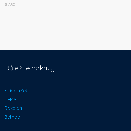
SHARE
Důležité odkazy
E-jídelníček
E -MAIL
Bakaláři
Bellhop