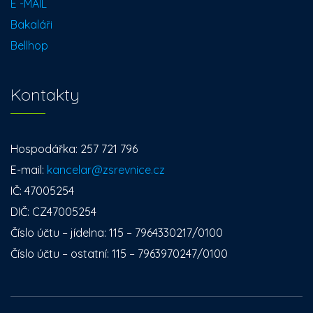
E -MAIL
Bakaláři
Bellhop
Kontakty
Hospodářka: 257 721 796
E-mail:
kancelar@zsrevnice.cz
IČ: 47005254
DIČ: CZ47005254
Číslo účtu – jídelna: 115 – 7964330217/0100
Číslo účtu – ostatní: 115 – 7963970247/0100