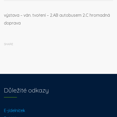
výstava – ván. tvoření – 2.AB autobusem 2.C hromadná
doprava
SHARE
Důležité odkazy
E-jídelníček