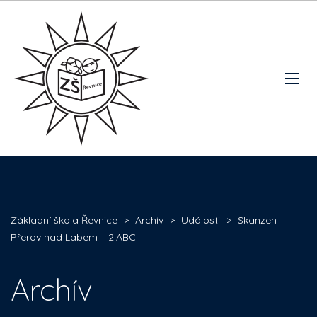
Základní škola Řevnice
>
Archív
>
Události
>
Skanzen
Přerov nad Labem – 2.ABC
Archív