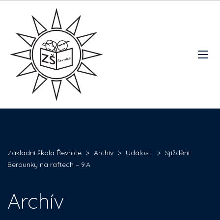
Základní škola Řevnice
>
Archív
>
Události
>
Sjíždění
Berounky na raftech – 9.A
Archív