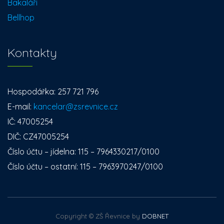
Bakaláři
Bellhop
Kontakty
Hospodářka: 257 721 796
E-mail:
kancelar@zsrevnice.cz
IČ: 47005254
DIČ: CZ47005254
Číslo účtu – jídelna: 115 – 7964330217/0100
Číslo účtu – ostatní: 115 – 7963970247/0100
Copyright © ZŠ Řevnice by
DOBNET