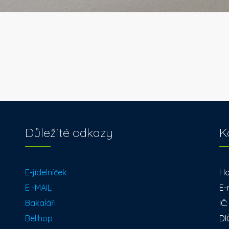
Důležité odkazy
K
E-jídelníček
Ho
E -MAIL
E-
Bakaláři
IČ
Bellhop
DI