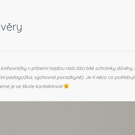
ůvěry
u knihovničky v přízemí najdou naši žáci bílé schránky důvěry
 pedagožka, výchovná poradkyně). Je-li něco co potřebují řeši
udeme je ve škole kontaktovat