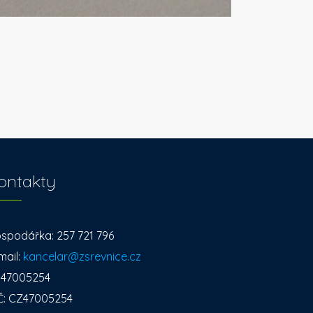
ontakty
spodářka: 257 721 796
mail:
kancelar@zsrevnice.cz
: 47005254
Č: CZ47005254