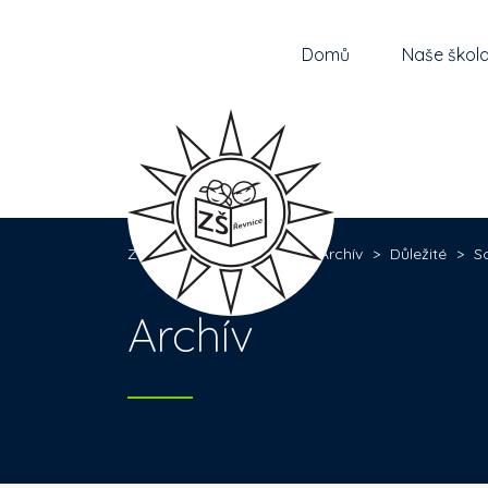
Domů
Naše škol
Základní škola Řevnice
>
Archív
>
Důležité
>
S
Archív