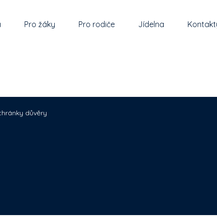
a
Pro žáky
Pro rodiče
Jídelna
Kontakt
chránky důvěry