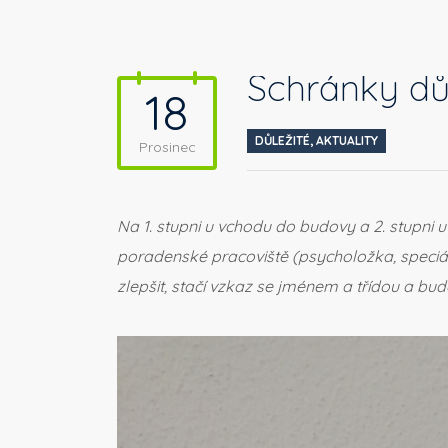
Schránky d
18
DŮLEŽITÉ
,
AKTUALITY
Prosinec
Na 1. stupni u vchodu do budovy a 2. stupni 
poradenské pracoviště (psycholožka, speciální
zlepšit, stačí vzkaz se jménem a třídou a b