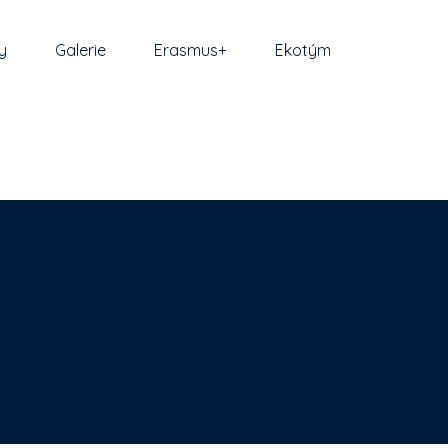
y
Galerie
Erasmus+
Ekotým