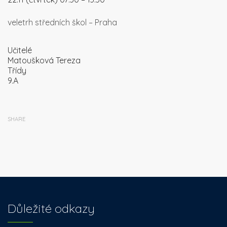
veletrh středních škol – Praha
Učitelé
Matoušková Tereza
Třídy
9.A
SHARE
Důležité odkazy