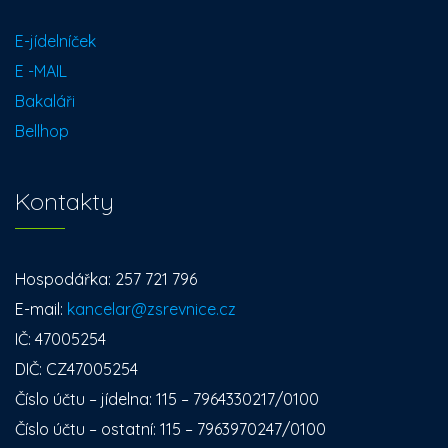
E-jídelníček
E -MAIL
Bakaláři
Bellhop
Kontakty
Hospodářka: 257 721 796
E-mail:
kancelar@zsrevnice.cz
IČ: 47005254
DIČ: CZ47005254
Číslo účtu – jídelna: 115 – 7964330217/0100
Číslo účtu – ostatní: 115 – 7963970247/0100