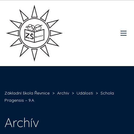
Základní škola Řevnice
>
Archív
>
Události
>
Schola
Pragensis – 9.A
Archív