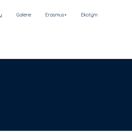
y
Galerie
Erasmus+
Ekotým