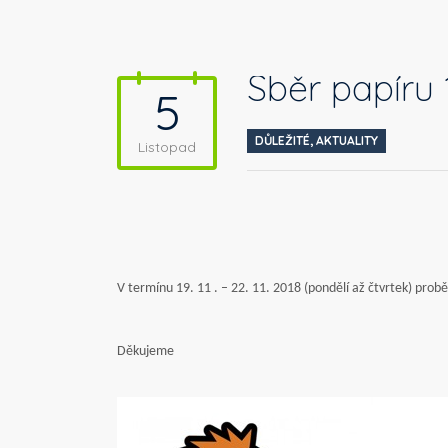
Sběr papíru 1
5
DŮLEŽITÉ
,
AKTUALITY
Listopad
V termínu 19. 11 . – 22. 11. 2018 (pondělí až čtvrtek) pro
Děkujeme