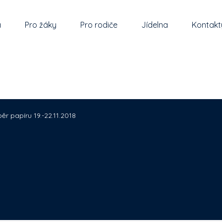
a
Pro žáky
Pro rodiče
Jídelna
Kontakt
ěr papíru 19.-22.11.2018