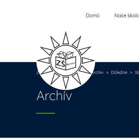
Domů
Naše škol
Základní škola Řevnice
>
Archív
>
Důležité
>
Sb
Archív