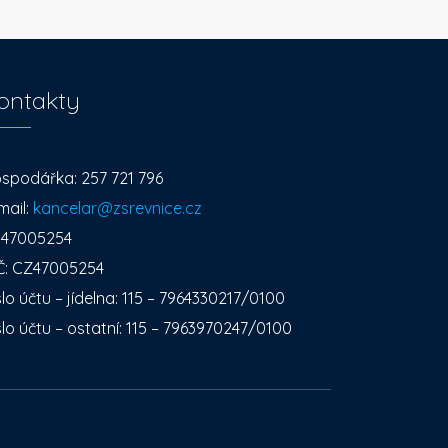
ontakty
spodářka: 257 721 796
mail:
kancelar@zsrevnice.cz
: 47005254
Č: CZ47005254
slo účtu – jídelna: 115 – 7964330217/0100
slo účtu – ostatní: 115 – 7963970247/0100