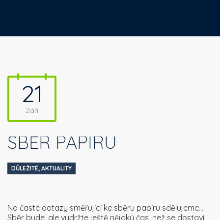
21
Září
SBĚR PAPÍRU
DŮLEŽITÉ
,
AKTUALITY
Na časté dotazy směřující ke sběru papíru sdělujeme…
Sběr bude, ale vydržte ještě nějaký čas, než se dostaví