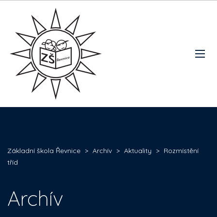
Základní škola Řevnice
>
Archív
>
Aktuality
>
Rozmístění
tříd
Archív