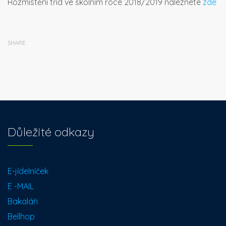
Rozmístění tříd ve školním roce 2018/2019 naleznete
zde
SHARE
Důležité odkazy
E-jídelníček
E -MAIL
Bakaláři
Bellhop