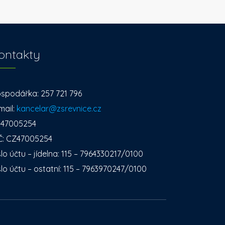
ontakty
spodářka: 257 721 796
mail:
kancelar@zsrevnice.cz
: 47005254
Č: CZ47005254
slo účtu – jídelna: 115 – 7964330217/0100
slo účtu – ostatní: 115 – 7963970247/0100