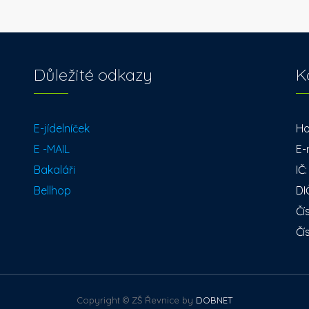
Důležité odkazy
K
E-jídelníček
Ho
E -MAIL
E-
Bakaláři
IČ
Bellhop
DI
Čí
Čí
Copyright © ZŠ Řevnice by
DOBNET