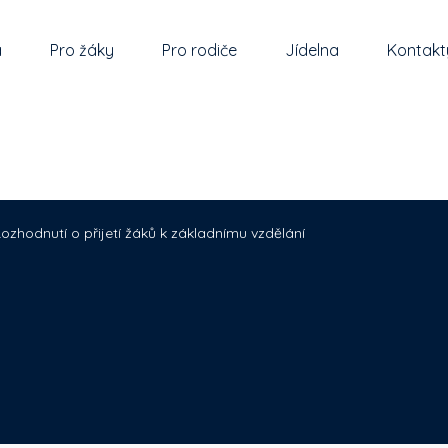
a
Pro žáky
Pro rodiče
Jídelna
Kontakt
ozhodnutí o přijetí žáků k základnímu vzdělání