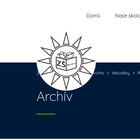
Domů
Naše škol
Základní škola Řevnice
>
Archív
>
Aktuality
>
R
Archív