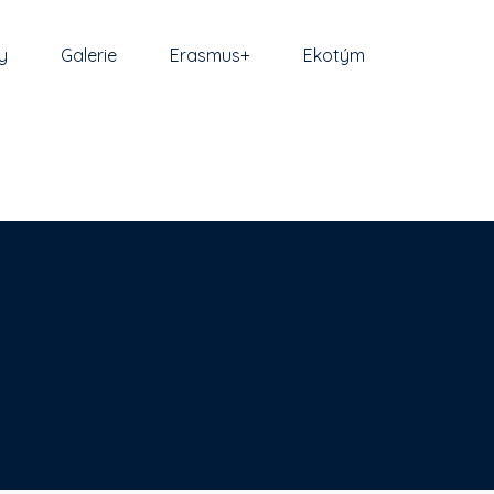
y
Galerie
Erasmus+
Ekotým