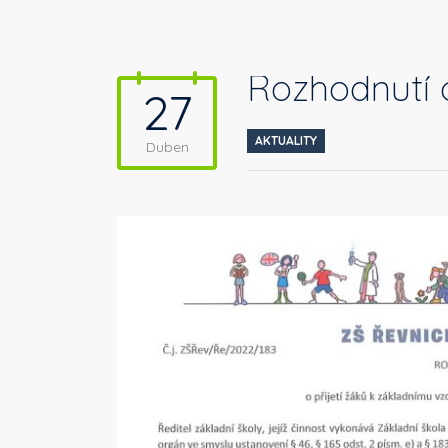
Rozhodnutí o
27
AKTUALITY
Duben