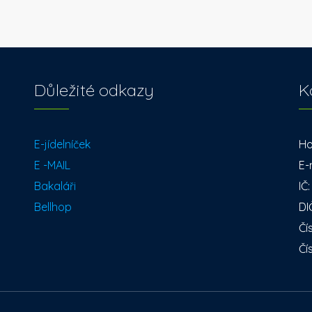
Důležité odkazy
K
E-jídelníček
Ho
E -MAIL
E-
Bakaláři
IČ
Bellhop
DI
Čí
Čí