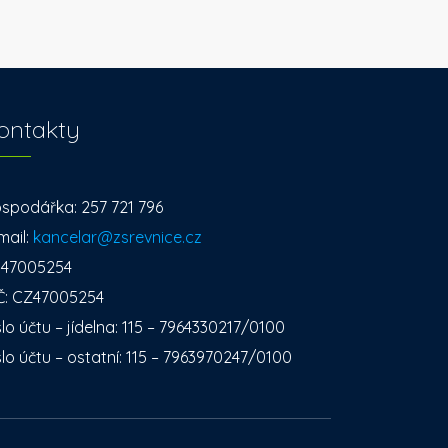
ontakty
spodářka: 257 721 796
mail:
kancelar@zsrevnice.cz
: 47005254
Č: CZ47005254
slo účtu – jídelna: 115 – 7964330217/0100
slo účtu – ostatní: 115 – 7963970247/0100