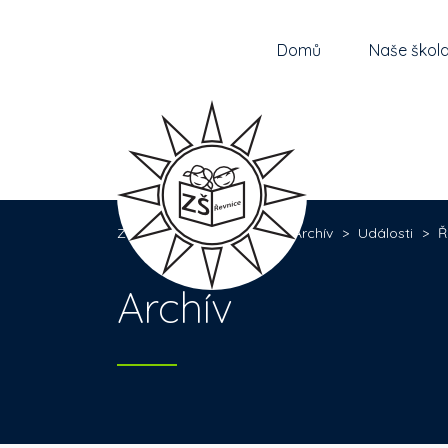
Domů
Naše škol
Základní škola Řevnice
>
Archív
>
Události
>
Ř
Archív