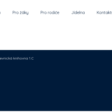
a
Pro žáky
Pro rodiče
Jídelna
Kontakt
evnická knihovna 1.C