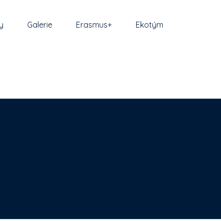
y
Galerie
Erasmus+
Ekotým