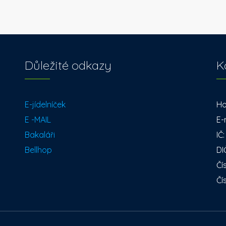
Důležité odkazy
K
E-jídelníček
Ho
E -MAIL
E-
Bakaláři
IČ
Bellhop
DI
Čí
Čí