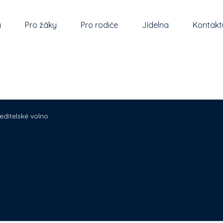
a
Pro žáky
Pro rodiče
Jídelna
Kontakt
editelské volno