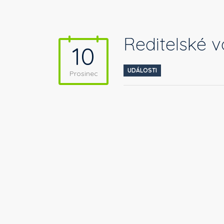
Ředitelské v
10
UDÁLOSTI
Prosinec