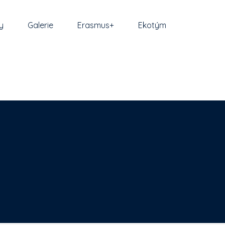
y
Galerie
Erasmus+
Ekotým