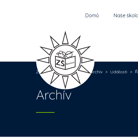
Domů
Naše škol
Základní škola Řevnice
>
Archív
>
Události
>
Ř
Archív