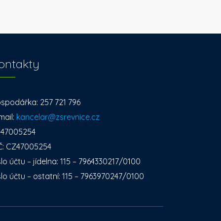
ontakty
spodářka: 257 721 796
mail:
kancelar@zsrevnice.cz
: 47005254
Č: CZ47005254
slo účtu – jídelna: 115 – 7964330217/0100
slo účtu – ostatní: 115 – 7963970247/0100