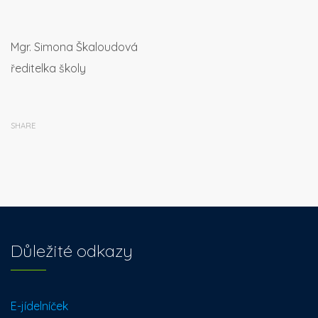
Mgr. Simona Škaloudová
ředitelka školy
SHARE
Důležité odkazy
E-jídelníček