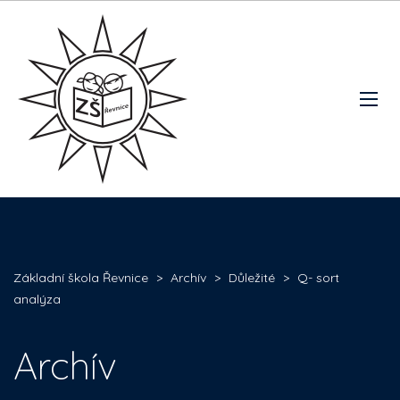
Základní škola Řevnice
>
Archív
>
Důležité
>
Q- sort
analýza
Archív