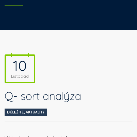
10
Listopad
Q- sort analýza
DŮLEŽITÉ
,
AKTUALITY