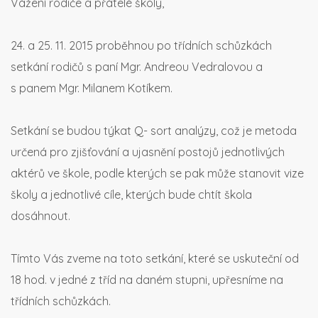
Vážení rodiče a přátelé školy,
24. a 25. 11. 2015 proběhnou po třídních schůzkách
setkání rodičů s paní Mgr. Andreou Vedralovou a
s panem Mgr. Milanem Kotíkem.
Setkání se budou týkat Q- sort analýzy, což je metoda
určená pro zjišťování a ujasnění postojů jednotlivých
aktérů ve škole, podle kterých se pak může stanovit vize
školy a jednotlivé cíle, kterých bude chtít škola
dosáhnout.
Tímto Vás zveme na toto setkání, které se uskuteční od
18 hod. v jedné z tříd na daném stupni, upřesníme na
třídních schůzkách.