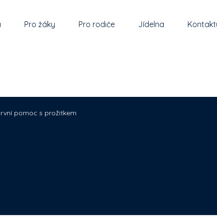
a
Pro žáky
Pro rodiče
Jídelna
Kontakt
rvní pomoc s prožitkem