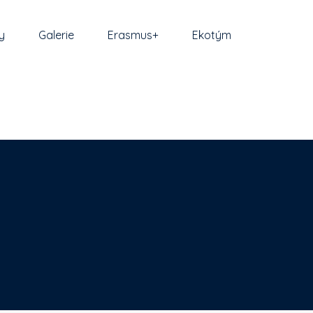
y
Galerie
Erasmus+
Ekotým