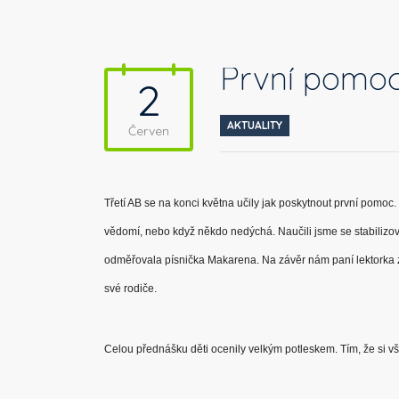
První pomoc
2
AKTUALITY
Červen
Třetí AB se na konci května učily jak poskytnout první pomoc. 
vědomí, nebo když někdo nedýchá. Naučili jsme se stabilizov
odměřovala písnička Makarena. Na závěr nám paní lektorka z
své rodiče.
Celou přednášku děti ocenily velkým potleskem. Tím, že si vš