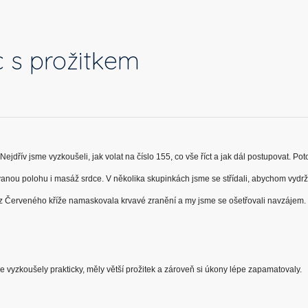
 s prožitkem
Nejdřív jsme vyzkoušeli, jak volat na číslo 155, co vše říct a jak dál postupovat. Po
anou polohu i masáž srdce. V několika skupinkách jsme se střídali, abychom vydrž
 Červeného kříže namaskovala krvavé zranění a my jsme se ošetřovali navzájem. N
e vyzkoušely prakticky, měly větší prožitek a zároveň si úkony lépe zapamatovaly.