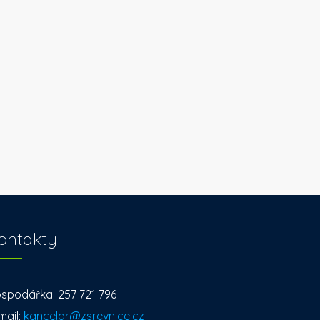
ontakty
spodářka: 257 721 796
mail:
kancelar@zsrevnice.cz