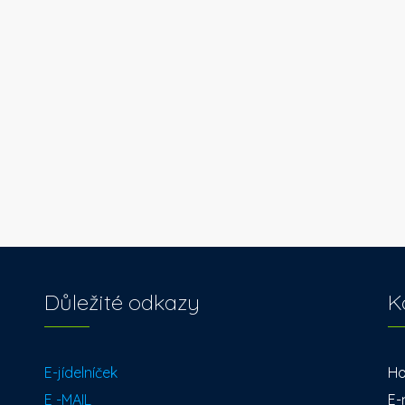
Důležité odkazy
K
E-jídelníček
Ho
E -MAIL
E-