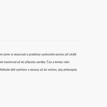
tom jsme si ukazovali a prakticky vyzkoušeli pomoc při ztrátě
eli masírovat až do příjezdu sanitky. Čas a tempo nám
ěkolik dětí vydrželo s obvazy až do večera, aby překvapily