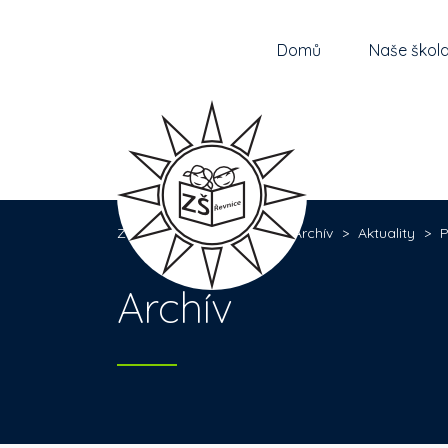
Domů
Naše škol
Základní škola Řevnice
>
Archív
>
Aktuality
>
P
Archív