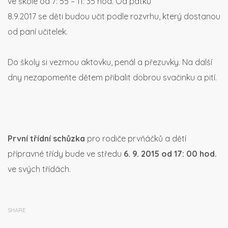
ve škole od 7: 55 – 11: 35 hod. Od pátku
8.9.2017 se děti budou učit podle rozvrhu, který dostanou
od paní učitelek.
Do školy si vezmou aktovku, penál a přezuvky. Na další
dny nezapomeňte dětem přibalit dobrou svačinku a pití.
První třídní schůzka
pro rodiče prvňáčků a dětí
přípravné třídy bude ve středu
6. 9. 2015 od 17: 00 hod.
ve svých třídách.
SHARE