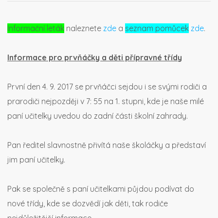
Informační leták
naleznete
zde
a
seznam pomůcek
zde
.
Informace pro prvňáčky a děti přípravné třídy
První den 4. 9. 2017 se prvňáčci sejdou i se svými rodiči a
prarodiči nejpozději v 7: 55 na 1. stupni, kde je naše milé
paní učitelky uvedou do zadní části školní zahrady.
Pan ředitel slavnostně přivítá naše školáčky a představí
jim paní učitelky.
Pak se společně s paní učitelkami půjdou podívat do
nové třídy, kde se dozvědí jak děti, tak rodiče