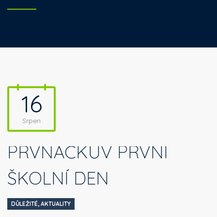
16
Srpen
PRVŇÁČKŮV PRVNÍ
ŠKOLNÍ DEN
DŮLEŽITÉ
,
AKTUALITY