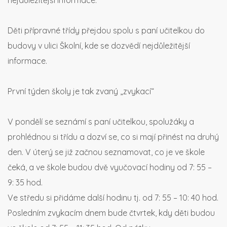
nejdůležitější informace.
Děti přípravné třídy přejdou spolu s paní učitelkou do
budovy v ulici Školní, kde se dozvědí nejdůležitější
informace.
První týden školy je tak zvaný „zvykací“
V pondělí se seznámí s paní učitelkou, spolužáky a
prohlédnou si třídu a dozví se, co si mají přinést na druhý
den. V úterý se již začnou seznamovat, co je ve škole
čeká, a ve škole budou dvě vyučovací hodiny od 7: 55 –
9: 35 hod.
Ve středu si přidáme další hodinu tj. od 7: 55 – 10: 40 hod.
Posledním zvykacím dnem bude čtvrtek, kdy děti budou