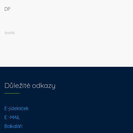
DP
SHARE
Důležité odkazy
E-jídelníček
E -MAIL
Bakaláři