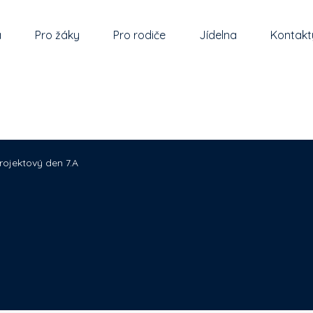
a
Pro žáky
Pro rodiče
Jídelna
Kontakt
rojektový den 7.A