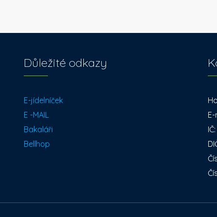
Důležité odkazy
K
E-jídelníček
Ho
E -MAIL
E-
Bakaláři
IČ
Bellhop
DI
Čí
Čí