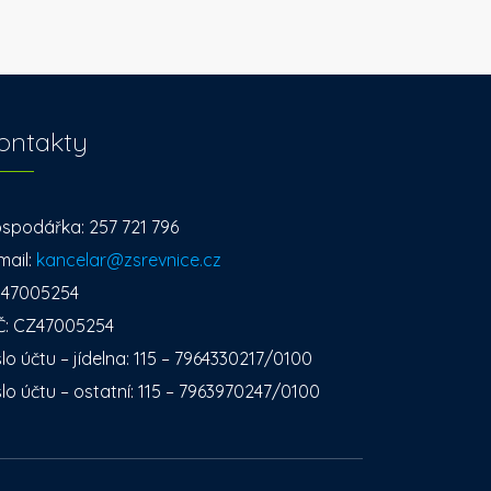
ontakty
spodářka: 257 721 796
mail:
kancelar@zsrevnice.cz
: 47005254
Č: CZ47005254
slo účtu – jídelna: 115 – 7964330217/0100
slo účtu – ostatní: 115 – 7963970247/0100