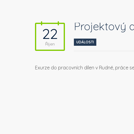
Projektový d
22
UDÁLOSTI
Říjen
Exurze do pracovních dílen v Rudné, práce se