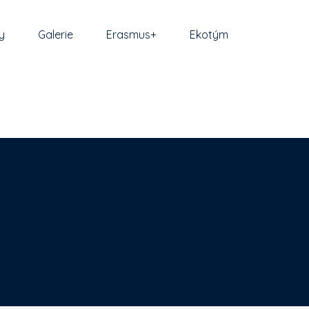
y
Galerie
Erasmus+
Ekotým