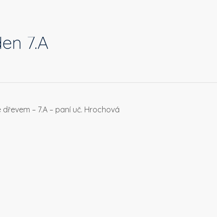
en 7.A
 dřevem – 7.A – paní uč. Hrochová