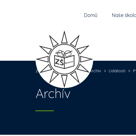
Domů
Naše škol
Základní škola Řevnice
>
Archív
>
Události
>
P
Archív