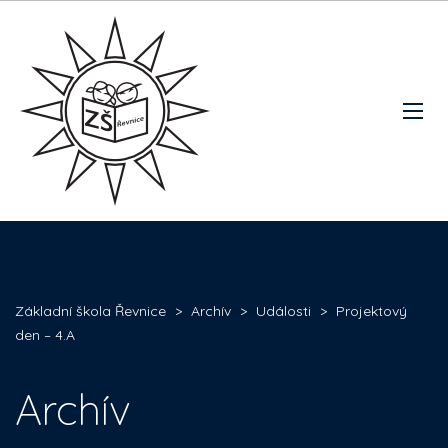
Základní škola Řevnice
>
Archív
>
Události
>
Projektový
den – 4.A
Archív