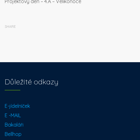
Projektový den – 4.A – Velikonoce
SHARE
Důležité odkazy
E-jídelníček
E -MAIL
Bakaláři
Bellhop