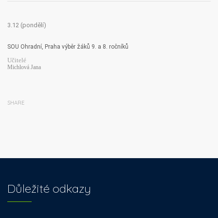
3.12 (pondělí)
SOU Ohradní, Praha výběr žáků 9. a 8. ročníků
Učitelé
Michlová Jana
SHARE
Důležité odkazy