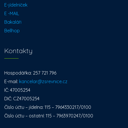
E-jídelníček
E -MAIL
Bakaláři
Bellhop
Kontakty
Hospodářka: 257 721 796
E-mail:
kancelar@zsrevnice.cz
IČ: 47005254
DIČ: CZ47005254
Číslo účtu – jídelna: 115 – 7964330217/0100
Číslo účtu – ostatní: 115 – 7963970247/0100