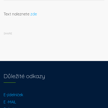
Text naleznete
zde
SHARE
Důležité odkazy
E-jídelníček
E -MAIL