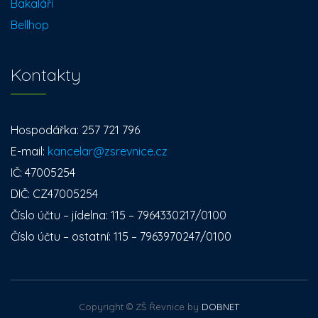
Bakaláři
Bellhop
Kontakty
Hospodářka: 257 721 796
E-mail:
kancelar@zsrevnice.cz
IČ: 47005254
DIČ: CZ47005254
Číslo účtu – jídelna: 115 – 7964330217/0100
Číslo účtu – ostatní: 115 – 7963970247/0100
Copyright © ZŠ Řevnice by
DOBNET