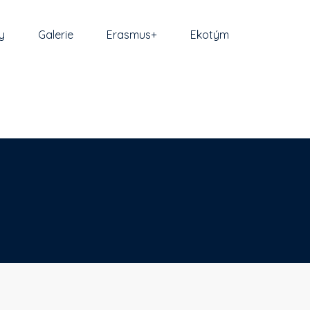
y
Galerie
Erasmus+
Ekotým