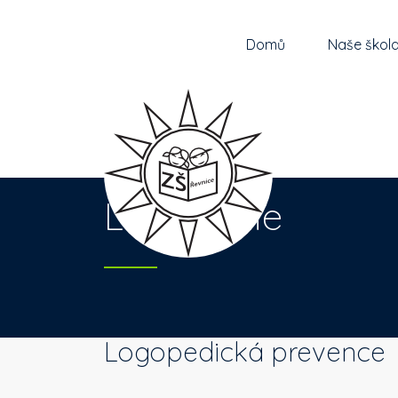
Domů
Naše škol
Logopedie
Logopedická prevence