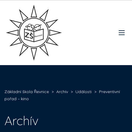
Základní škola Řevnice
>
Archív
>
Události
>
Preventivní
pořad – kino
Archív