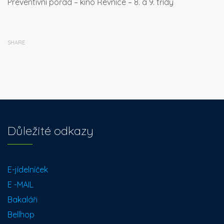
Preventivní pořad – kino Řevnice – 8. a 9. třídy
SHARE
Důležité odkazy
E-jídelníček
E -MAIL
Bakaláři
Bellhop