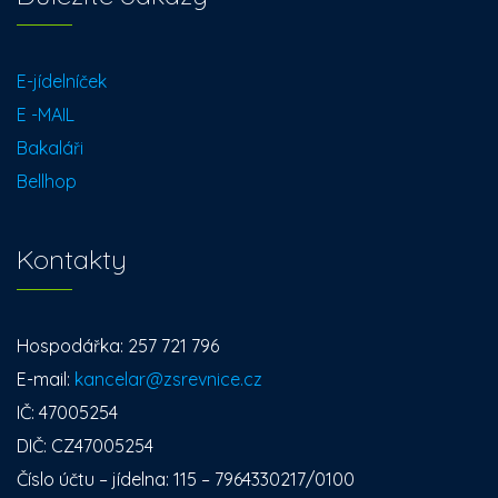
E-jídelníček
E -MAIL
Bakaláři
Bellhop
Kontakty
Hospodářka: 257 721 796
E-mail:
kancelar@zsrevnice.cz
IČ: 47005254
DIČ: CZ47005254
Číslo účtu – jídelna: 115 – 7964330217/0100