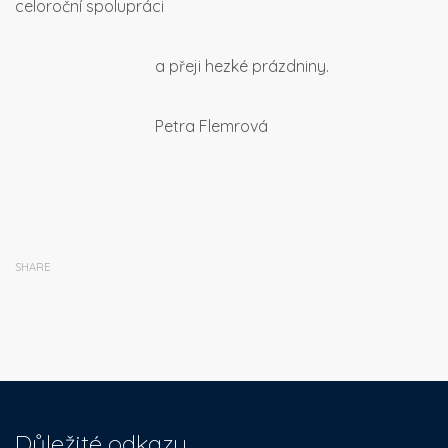
celoroční spolupráci
a přeji hezké prázdniny.
Petra Flemrová
SHARE
Důležité odkazy