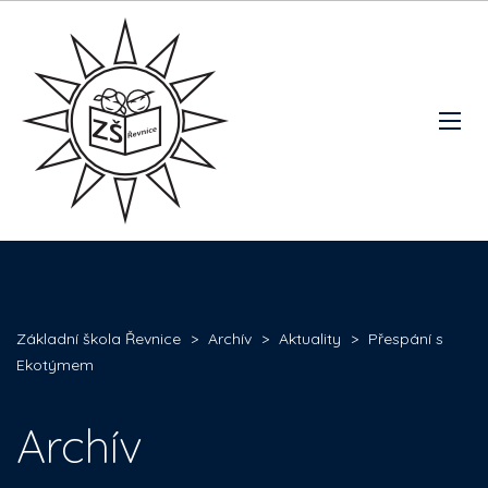
Základní škola Řevnice
>
Archív
>
Aktuality
>
Přespání s
Ekotýmem
Archív