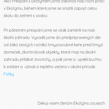
Akcí Přespání s Ekotýmem jsme zakončili naši roční práci
v Ekotýmu, během které jsme se snažili zapojit celou
školu do šetření s vodou.
Při pátečním přespání jsme se však zaměřili na naši
školní zahradu. Vysadili jsme do předpřipravených děr
od žáků šestých ročníků hmyzosnubné keře před hmyzí
domeček, zkontrolovali objekty, které mají na školní
zahradu přilákat živočichy, a pak jsme si upekli buchtu
k snídani a užívali si teplého večera v okolní přírodě.
Fotky
Děkuji všem členům Ekotýmu za jejich