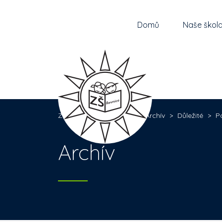
Domů
Naše škol
Základní škola Řevnice
>
Archív
>
Důležité
>
P
Archív