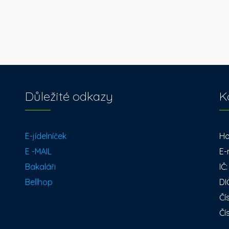
Důležité odkazy
K
E-jídelníček
Ho
E -MAIL
E-
Bakaláři
IČ
Bellhop
DI
Čí
Čí