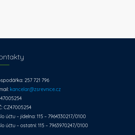
ontakty
spodářka: 257 721 796
mail:
kancelar@zsrevnice.cz
: 47005254
Č: CZ47005254
slo účtu – jídelna: 115 – 7964330217/0100
slo účtu – ostatní: 115 – 7963970247/0100