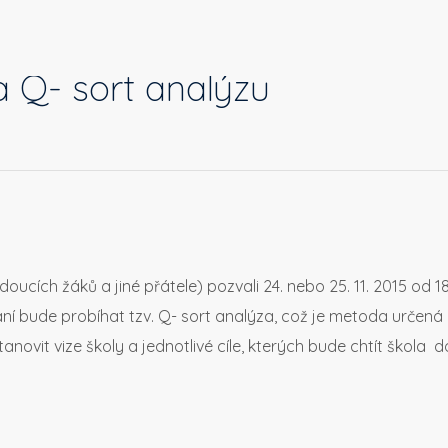
 Q- sort analýzu
oucích žáků a jiné přátele) pozvali 24. nebo 25. 11. 2015 od 
í bude probíhat tzv. Q- sort analýza, což je metoda určená p
anovit vize školy a jednotlivé cíle, kterých bude chtít škola 