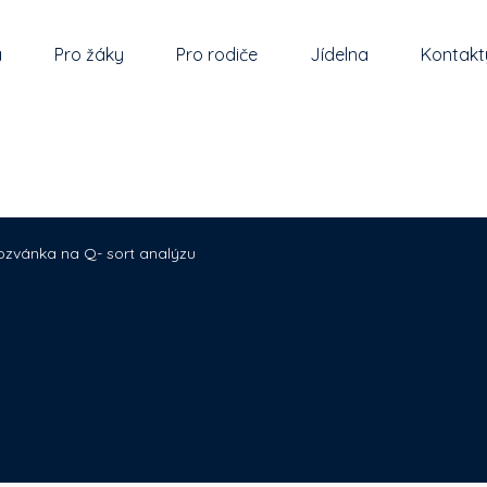
a
Pro žáky
Pro rodiče
Jídelna
Kontakt
ozvánka na Q- sort analýzu