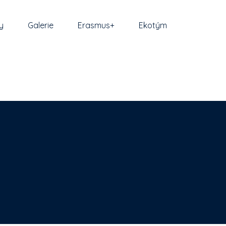
y
Galerie
Erasmus+
Ekotým