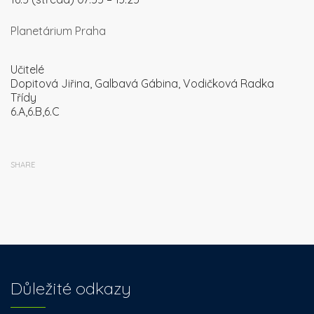
Planetárium Praha
Učitelé
Dopitová Jiřina, Galbavá Gábina, Vodičková Radka
Třídy
6.A,6.B,6.C
SHARE
Důležité odkazy