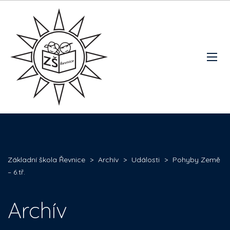
Základní škola Řevnice
>
Archív
>
Události
>
Pohyby Země
– 6.tř.
Archív