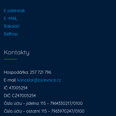
E-jídelníček
E -MAIL
Bakaláři
Bellhop
Kontakty
Hospodářka: 257 721 796
E-mail:
kancelar@zsrevnice.cz
IČ: 47005254
DIČ: CZ47005254
Číslo účtu – jídelna: 115 – 7964330217/0100
Číslo účtu – ostatní: 115 – 7963970247/0100