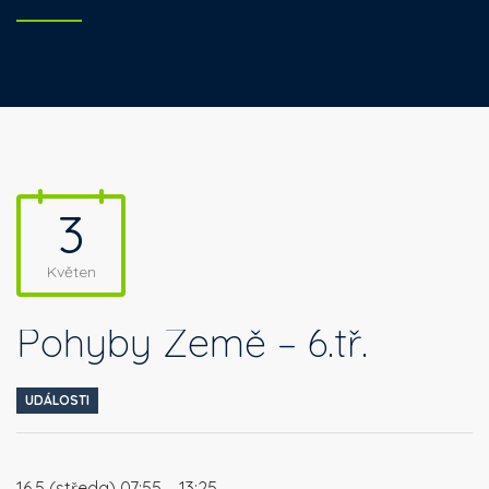
3
Květen
Pohyby Země – 6.tř.
UDÁLOSTI
16.5 (středa) 07:55 – 13:25