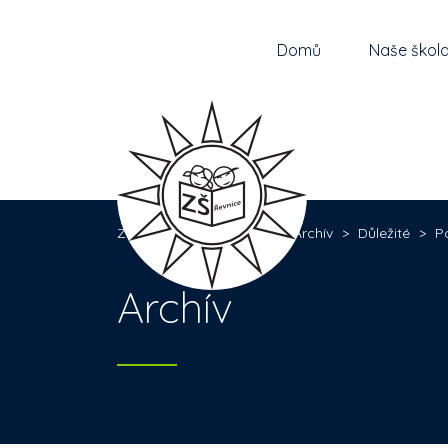
Domů
Naše škol
Základní škola Řevnice
>
Archív
>
Důležité
>
P
Archív