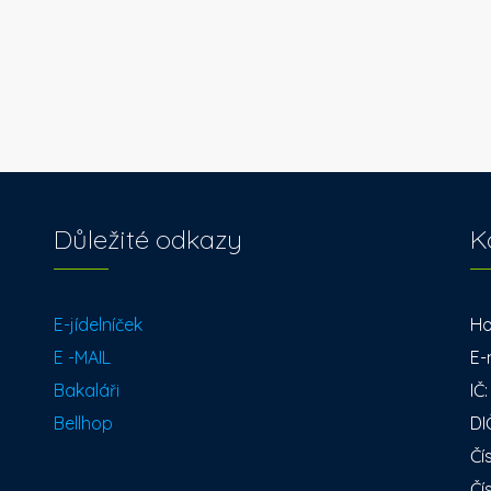
Důležité odkazy
K
E-jídelníček
Ho
E -MAIL
E-
Bakaláři
IČ
Bellhop
DI
Čí
Čí