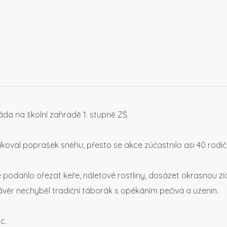
áda na školní zahradě 1. stupně ZŠ.
likoval poprašek sněhu, přesto se akce zúčastnilo asi 40 rodi
odařilo ořezat keře, náletové rostliny, dosázet okrasnou zí
závěr nechyběl tradiční táborák s opékáním pečiva a uzenin.
c.