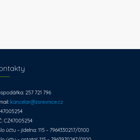
ontakty
spodářka: 257 721 796
mail:
kancelar@zsrevnice.cz
: 47005254
Č: CZ47005254
slo účtu – jídelna: 115 – 7964330217/0100
slo účtu – ostatní: 115 – 7963970247/0100