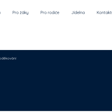
a
Pro žáky
Pro rodiče
Jídelna
Kontakt
oděkování