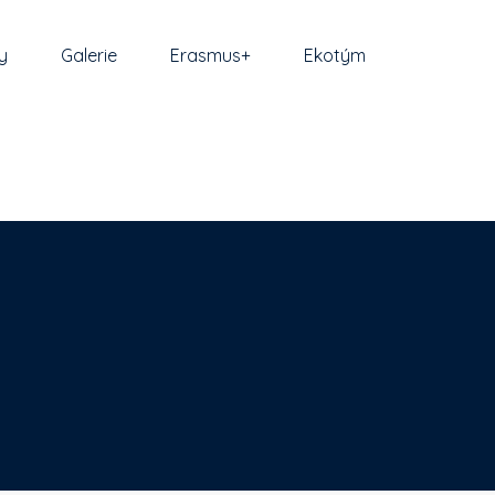
y
Galerie
Erasmus+
Ekotým