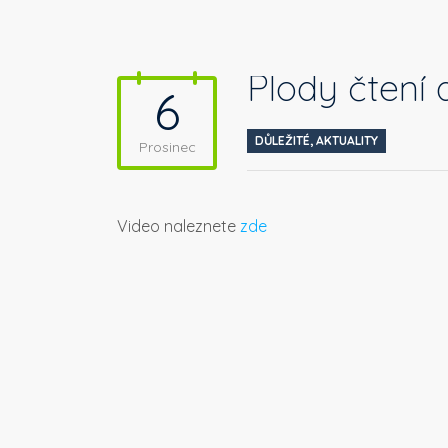
Plody čtení 
6
DŮLEŽITÉ
,
AKTUALITY
Prosinec
Video naleznete
zde