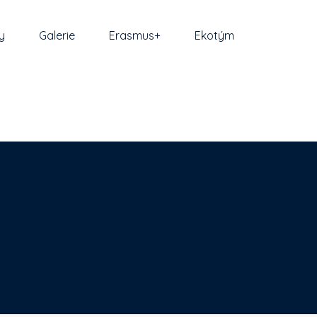
y
Galerie
Erasmus+
Ekotým