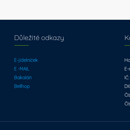
Důležité odkazy
K
E-jídelníček
Ho
E -MAIL
E-
Bakaláři
IČ
Bellhop
DI
Čí
Čí