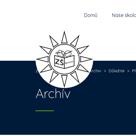
Domů
Naše škol
Základní škola Řevnice
>
Archív
>
Důležité
>
P
Archív