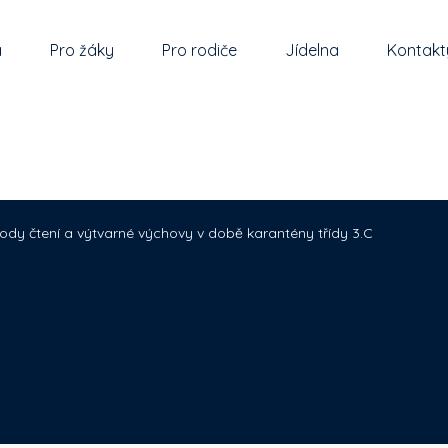
a
Pro žáky
Pro rodiče
Jídelna
Kontakt
lody čtení a výtvarné výchovy v době karantény třídy 3.C