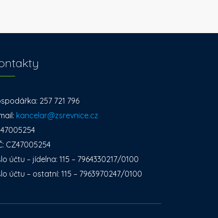
ontakty
spodářka: 257 721 796
mail:
kancelar@zsrevnice.cz
: 47005254
Č: CZ47005254
slo účtu – jídelna: 115 – 7964330217/0100
slo účtu – ostatní: 115 – 7963970247/0100