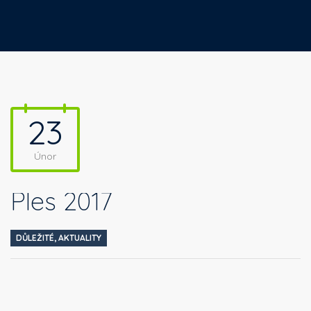
23
Únor
Ples 2017
DŮLEŽITÉ
,
AKTUALITY