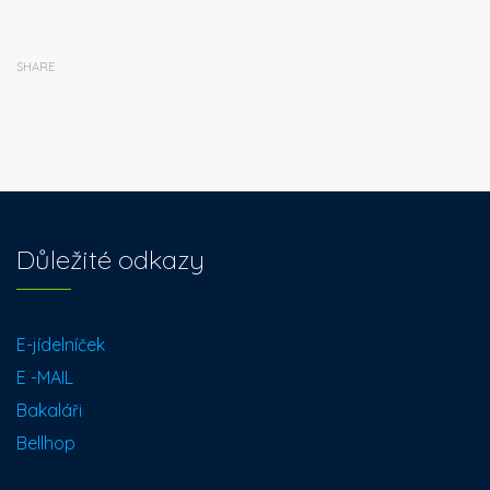
SHARE
Důležité odkazy
E-jídelníček
E -MAIL
Bakaláři
Bellhop