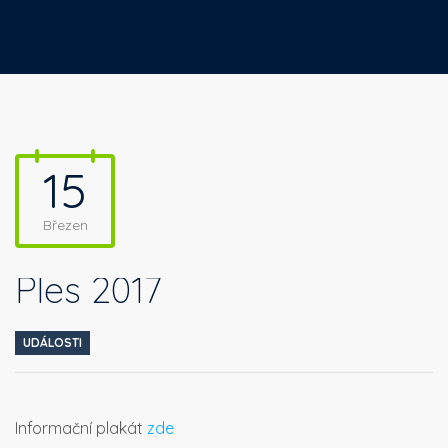
15
Březen
Ples 2017
UDÁLOSTI
Informační plakát
zde