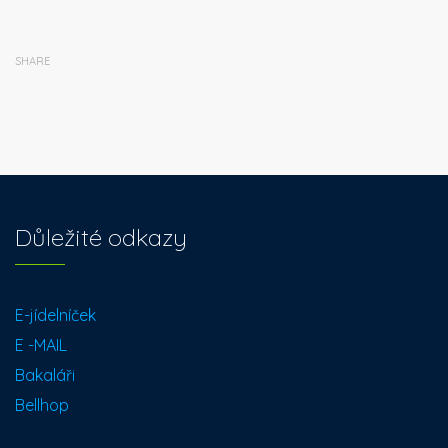
SHARE
Důležité odkazy
E-jídelníček
E -MAIL
Bakaláři
Bellhop