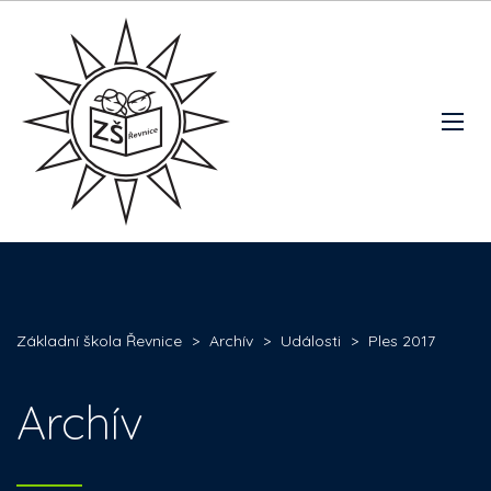
Základní škola Řevnice
>
Archív
>
Události
>
Ples 2017
Archív