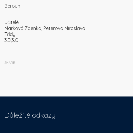
Beroun
Učitelé
Marková Zdenka, Peterová Miroslava
Třídy
3.B,3.C
SHARE
Důležité odkazy