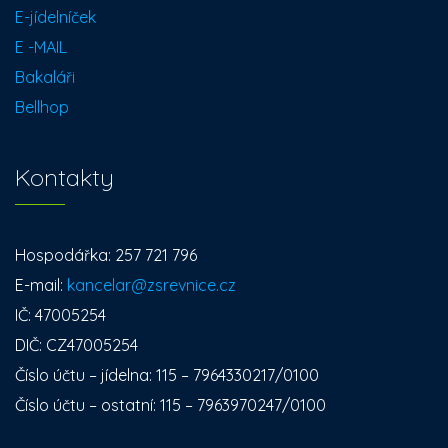
E-jídelníček
E -MAIL
Bakaláři
Bellhop
Kontakty
Hospodářka: 257 721 796
E-mail:
kancelar@zsrevnice.cz
IČ: 47005254
DIČ: CZ47005254
Číslo účtu – jídelna: 115 – 7964330217/0100
Číslo účtu – ostatní: 115 – 7963970247/0100