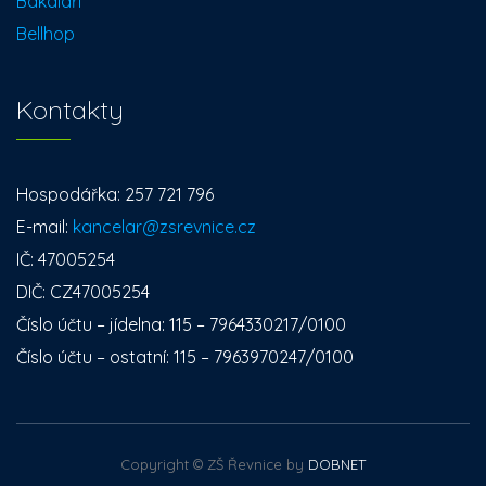
Bakaláři
Bellhop
Kontakty
Hospodářka: 257 721 796
E-mail:
kancelar@zsrevnice.cz
IČ: 47005254
DIČ: CZ47005254
Číslo účtu – jídelna: 115 – 7964330217/0100
Číslo účtu – ostatní: 115 – 7963970247/0100
Copyright © ZŠ Řevnice by
DOBNET