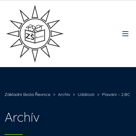
Základní škola Řevnice
>
Archív
>
Události
>
Plavání – 2.BC
Archív