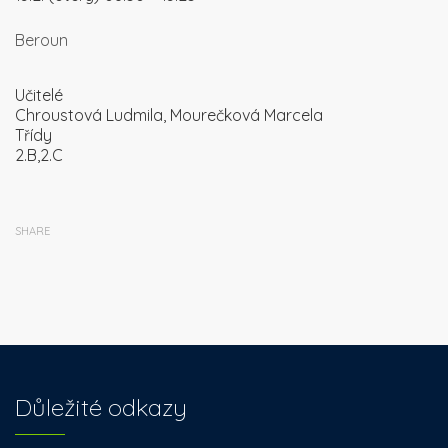
Beroun
Učitelé
Chroustová Ludmila, Mourečková Marcela
Třídy
2.B,2.C
SHARE
Důležité odkazy