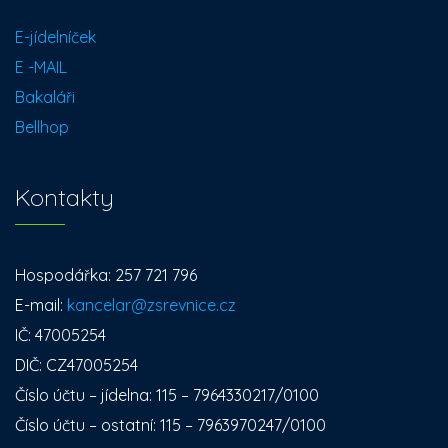
E-jídelníček
E -MAIL
Bakaláři
Bellhop
Kontakty
Hospodářka: 257 721 796
E-mail:
kancelar@zsrevnice.cz
IČ: 47005254
DIČ: CZ47005254
Číslo účtu – jídelna: 115 – 7964330217/0100
Číslo účtu – ostatní: 115 – 7963970247/0100