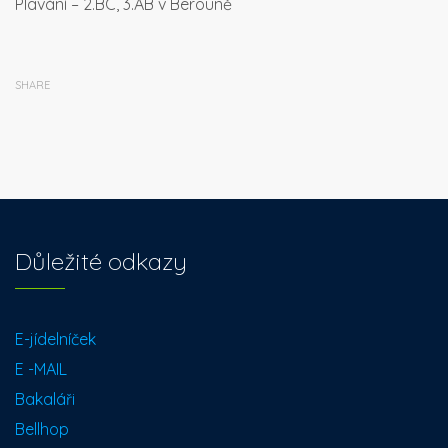
Plavání – 2.BC, 3.AB v Berouně
SHARE
Důležité odkazy
E-jídelníček
E -MAIL
Bakaláři
Bellhop