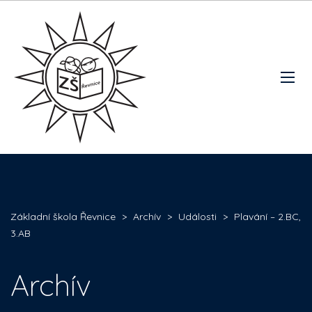
Základní škola Řevnice
>
Archív
>
Události
>
Plavání – 2.BC,
3.AB
Archív