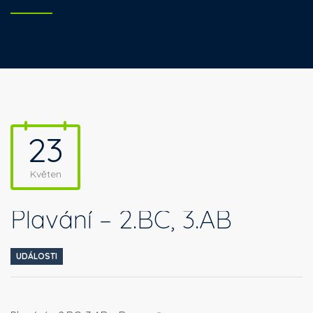
23
Květen
Plavání – 2.BC, 3.AB
UDÁLOSTI