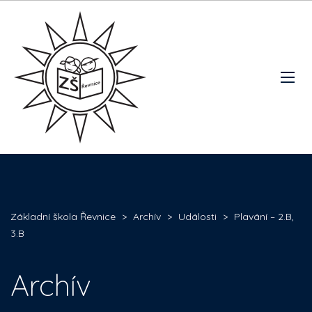
Základní škola Řevnice
>
Archív
>
Události
>
Plavání – 2.B,
3.B
Archív