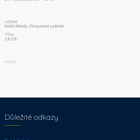
Učitelé
Horká Milada, Chroustová Ludmila
Třídy
2.B,3.B
SHARE
Důležité odkazy