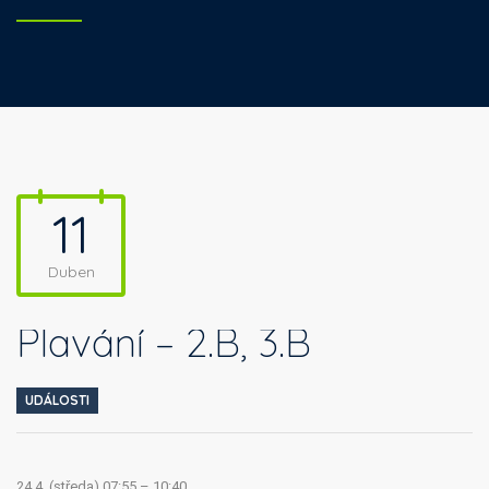
11
Duben
Plavání – 2.B, 3.B
UDÁLOSTI
24.4. (středa) 07:55 – 10:40