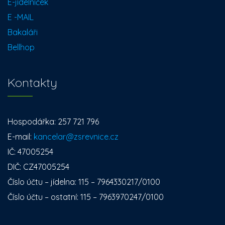
E-jídelníček
E -MAIL
Bakaláři
Bellhop
Kontakty
Hospodářka: 257 721 796
E-mail:
kancelar@zsrevnice.cz
IČ: 47005254
DIČ: CZ47005254
Číslo účtu – jídelna: 115 – 7964330217/0100
Číslo účtu – ostatní: 115 – 7963970247/0100