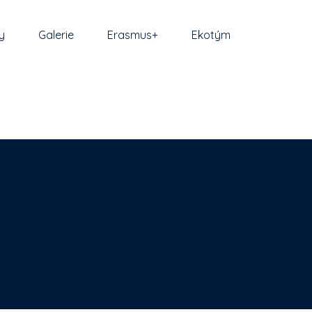
y
Galerie
Erasmus+
Ekotým