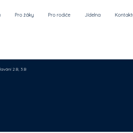
a
Pro žáky
Pro rodiče
Jídelna
Kontakt
lavání 2.B, 3.B