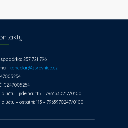
ontakty
spodářka: 257 721 796
mail:
kancelar@zsrevnice.cz
: 47005254
Č: CZ47005254
slo účtu – jídelna: 115 – 7964330217/0100
slo účtu – ostatní: 115 – 7963970247/0100