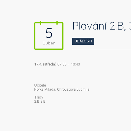
Plavání 2.B, 
5
UDÁLOSTI
Duben
17.4. (středa) 07:55 – 10:40
Učitelé
Horká Milada, Chroustová Ludmila
Třídy
2.B,3.B