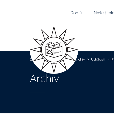
Domů
Naše škol
Základní škola Řevnice
>
Archív
>
Události
>
P
Archív