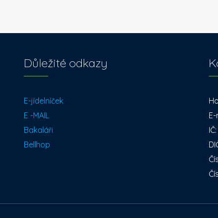
Důležité odkazy
K
E-jídelníček
Ho
E -MAIL
E-
Bakaláři
IČ
Bellhop
DI
Čí
Čí