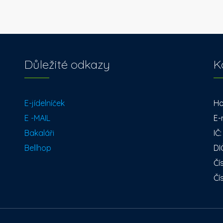
Důležité odkazy
K
E-jídelníček
Ho
E -MAIL
E-
Bakaláři
IČ
Bellhop
DI
Čí
Čí