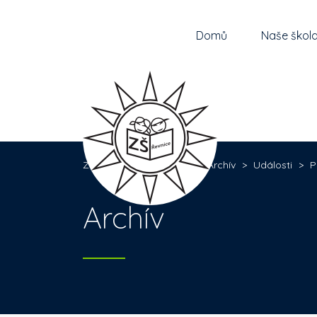
Domů
Naše škol
Základní škola Řevnice
>
Archív
>
Události
>
P
Archív