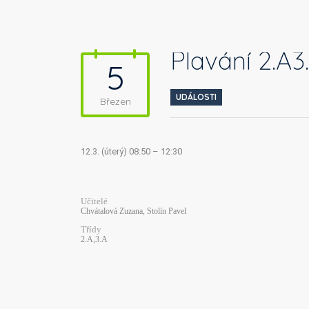
Plavání 2.A3
5
UDÁLOSTI
Březen
12.3. (úterý) 08:50 – 12:30
Učitelé
Chvátalová Zuzana, Stolín Pavel
Třídy
2.A,3.A