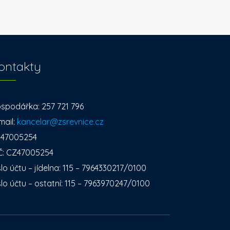
ontakty
spodářka: 257 721 796
mail:
kancelar@zsrevnice.cz
: 47005254
Č: CZ47005254
slo účtu – jídelna: 115 – 7964330217/0100
slo účtu – ostatní: 115 – 7963970247/0100