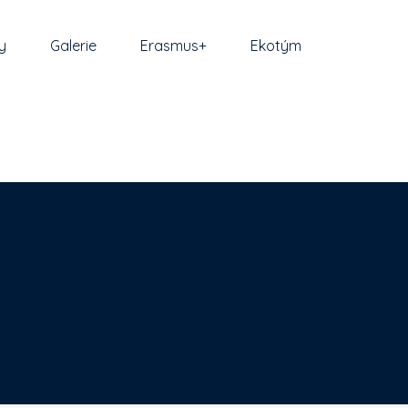
y
Galerie
Erasmus+
Ekotým