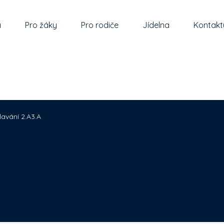
a
Pro žáky
Pro rodiče
Jídelna
Kontakt
lavání 2.A3.A