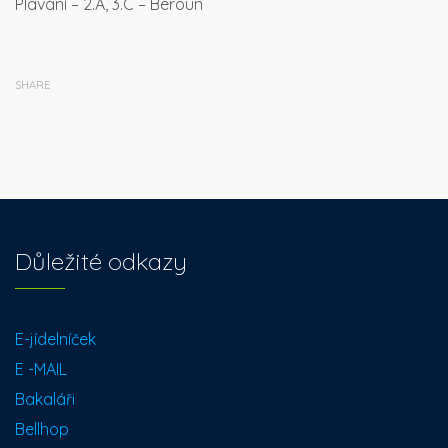
Plavání – 2.A, 3.C – Beroun
SHARE
Důležité odkazy
E-jídelníček
E -MAIL
Bakaláři
Bellhop