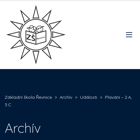
Základní škola Řevnice
>
Archív
>
Události
>
Plavání – 2.A,
3.C
Archív