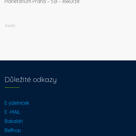
Planetárium Praha – 5.B – exkurze
SHARE
Důležité odkazy
E-jídelníček
E -MAIL
Bakaláři
Bellhop