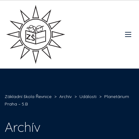
Základní škola Řevnice
>
Archív
>
Události
>
Planetárium
Praha – 5.B
Archív