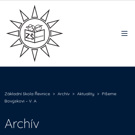
Základní škola Řevnice
>
Archív
>
Aktuality
>
Píšeme
Bovýskovi – V. A
Archív