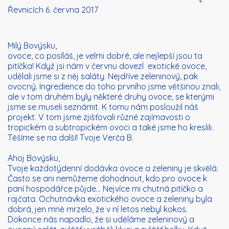
Řevnicích 6. června 2017
Milý Bovýsku,
ovoce, co posíláš, je velmi dobré, ale nejlepší jsou ta
pitíčka! Když jsi nám v červnu dovezl exotické ovoce,
udělali jsme si z něj saláty. Nejdříve zeleninový, pak
ovocný. Ingredience do toho prvního jsme většinou znali,
ale v tom druhém byly některé druhy ovoce, se kterými
jsme se museli seznámit. K tomu nám posloužil náš
projekt. V tom jsme zjišťovali různé zajímavosti o
tropickém a subtropickém ovoci a také jsme ho kreslili.
Těšíme se na další! Tvoje Verča B.
Ahoj Bovýsku,
Tvoje každotýdenní dodávka ovoce a zeleniny je skvělá.
Často se ani nemůžeme dohodnout, kdo pro ovoce k
paní hospodářce půjde… Nejvíce mi chutná pitíčko a
rajčata. Ochutnávka exotického ovoce a zeleniny byla
dobrá, jen mně mrzelo, že v ní letos nebyl kokos.
Dokonce nás napadlo, že si uděláme zeleninový a