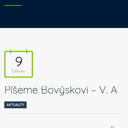
9
Červen
Píšeme Bovýskovi – V. A
AKTUALITY
V