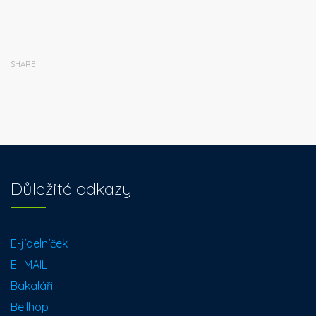
SHARE
Důležité odkazy
E-jídelníček
E -MAIL
Bakaláři
Bellhop