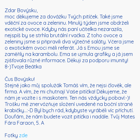
Zdar Bovýsku,
moc děkujeme za dovážku Tvých pitíček. Také jsme
vděční za ovoce a zeleninu. Minulý týden jsme obdrželi
exotické ovoce. Kdyby nás paní učitelka nezarazila,
nejspíš by se strhla brutální rvačka. Z toho ovoce a
zeleniny jsme si připravili dva výtečné saláty. Včera jsme
o exotickém ovoci měli referát. Já s Emou jsme se
zaměřily na karambolu. Ema se ujmula grafiky a já jsem
zjišťovala různé informace. Děkuji za podporu imunity!
8-)Tvoje Beátka
Čus Bovýsku!
Stejně jako můj spolužák Tomáš vím, že nejsi člověk, ale
firma. A vím, že mi chutnají Vaše pitíčka! Děkujeme, že
nám je vozíte i s maskotem. Ten nás vždycky pobaví:-)!
Trošku mě znervózňuje složení uvedené na boční straně
krabičky…:-D Byl bych rád, kdybyste vyráběli víc příchutí.
Doufám, že nám budete vozit pitíčka i nadále. Tvůj Mates
Fára Faraon, 5. A
Fotky
zde