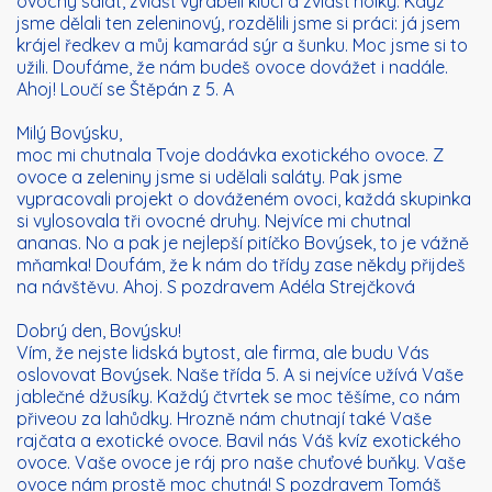
ovocný salát, zvlášť vyráběli kluci a zvlášť holky. Když
jsme dělali ten zeleninový, rozdělili jsme si práci: já jsem
krájel ředkev a můj kamarád sýr a šunku. Moc jsme si to
užili. Doufáme, že nám budeš ovoce dovážet i nadále.
Ahoj! Loučí se Štěpán z 5. A
Milý Bovýsku,
moc mi chutnala Tvoje dodávka exotického ovoce. Z
ovoce a zeleniny jsme si udělali saláty. Pak jsme
vypracovali projekt o dováženém ovoci, každá skupinka
si vylosovala tři ovocné druhy. Nejvíce mi chutnal
ananas. No a pak je nejlepší pitíčko Bovýsek, to je vážně
mňamka! Doufám, že k nám do třídy zase někdy přijdeš
na návštěvu. Ahoj. S pozdravem Adéla Strejčková
Dobrý den, Bovýsku!
Vím, že nejste lidská bytost, ale firma, ale budu Vás
oslovovat Bovýsek. Naše třída 5. A si nejvíce užívá Vaše
jablečné džusíky. Každý čtvrtek se moc těšíme, co nám
přiveou za lahůdky. Hrozně nám chutnají také Vaše
rajčata a exotické ovoce. Bavil nás Váš kvíz exotického
ovoce. Vaše ovoce je ráj pro naše chuťové buňky. Vaše
ovoce nám prostě moc chutná! S pozdravem Tomáš