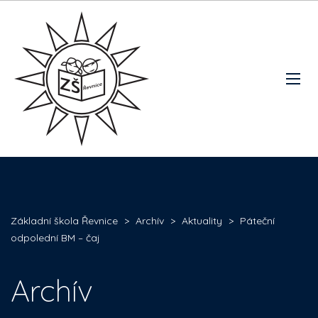
Základní škola Řevnice
>
Archív
>
Aktuality
>
Páteční
odpolední BM – čaj
Archív