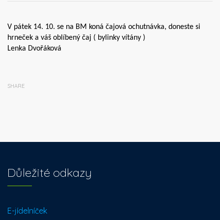
V pátek 14. 10. se na BM koná čajová ochutnávka, doneste si
hrneček a váš oblíbený čaj ( bylinky vítány )
Lenka Dvořáková
SHARE
Důležité odkazy
E-jídelníček