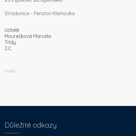
Stradonice – Penzion Klamovka
Učitelé
Mourečková Marcela
Třídy
2.C
SHARE
Důležité odkazy