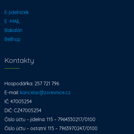
E-jídelníček
E -MAIL
Bakaláři
Bellhop
Kontakty
Hospodářka: 257 721 796
E-mail:
kancelar@zsrevnice.cz
IČ: 47005254
DIČ: CZ47005254
Číslo účtu – jídelna: 115 – 7964330217/0100
Číslo účtu – ostatní: 115 – 7963970247/0100