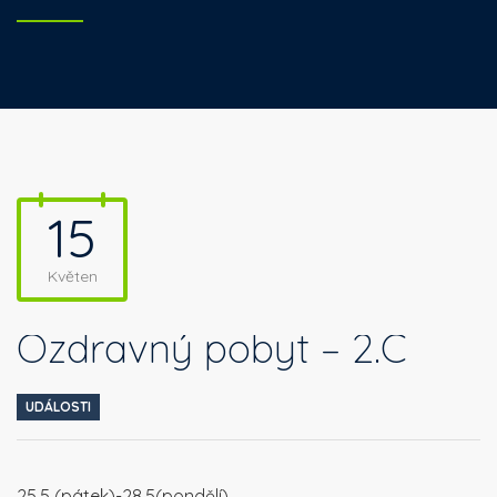
15
Květen
Ozdravný pobyt – 2.C
UDÁLOSTI
25.5 (pátek)-28.5(pondělí)