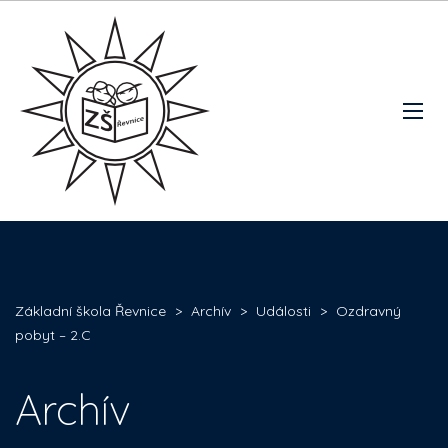
Základní škola Řevnice
>
Archív
>
Události
>
Ozdravný
pobyt – 2.C
Archív