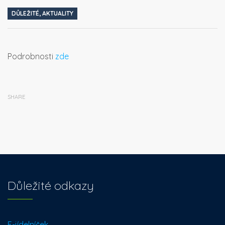
DŮLEŽITÉ
,
AKTUALITY
Podrobnosti
zde
SHARE
Důležité odkazy
E-jídelníček