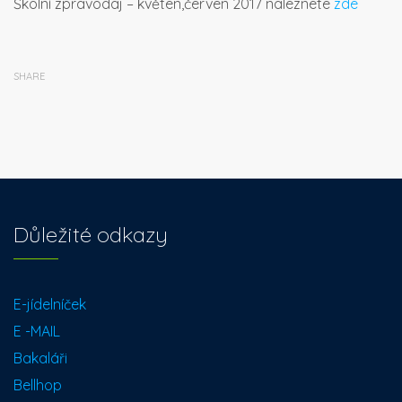
Školní zpravodaj – květen,červen 2017 naleznete
zde
SHARE
Důležité odkazy
E-jídelníček
E -MAIL
Bakaláři
Bellhop