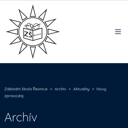
Základní škola Řevnice
>
Archív
>
Aktuality
>
Nový
zpravodaj
Archív