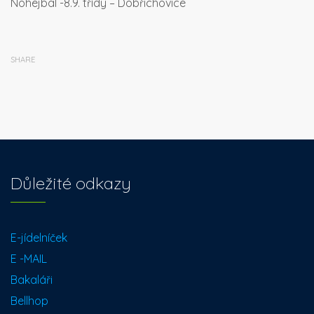
Nohejbal -8.9. třídy – Dobřichovice
SHARE
Důležité odkazy
E-jídelníček
E -MAIL
Bakaláři
Bellhop