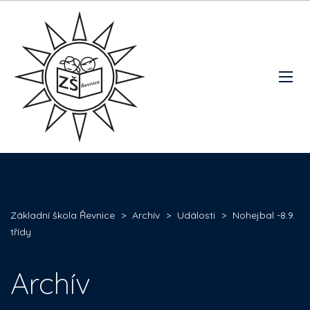
Základní škola Řevnice
>
Archív
>
Události
>
Nohejbal -8.9.
třídy
Archív