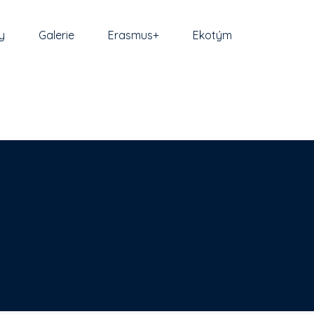
y
Galerie
Erasmus+
Ekotým