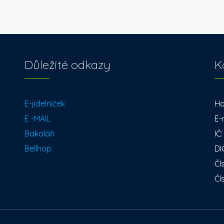
Důležité odkazy
K
E-jídelníček
Ho
E -MAIL
E-
Bakaláři
IČ
Bellhop
DI
Čí
Čí