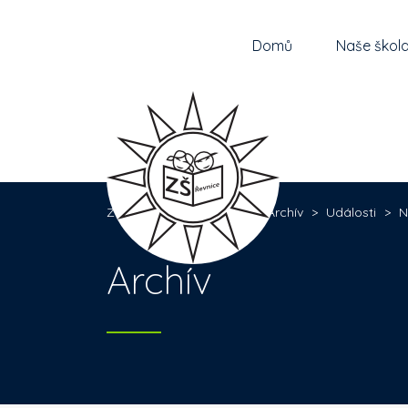
Domů
Naše škol
Základní škola Řevnice
>
Archív
>
Události
>
N
Archív