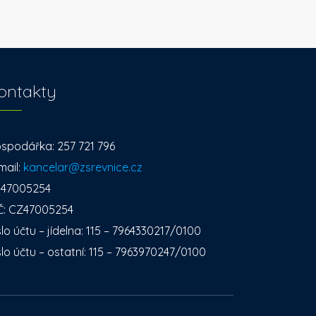
ontakty
spodářka: 257 721 796
mail:
kancelar@zsrevnice.cz
: 47005254
Č: CZ47005254
slo účtu – jídelna: 115 – 7964330217/0100
slo účtu – ostatní: 115 – 7963970247/0100