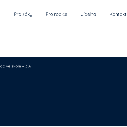
a
Pro žáky
Pro rodiče
Jídelna
Kontakt
oc ve škole – 3.A