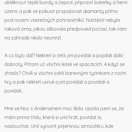
obléknout teplé bundy a čepice, připravit baterky a herní
území, a pak se pokusit propašovat diamanty přímo
pod nosem všetečných pohraničníků. Naštěstí nebyla
taková zima, jakou slibovala předpověď počasí, tak nám
na zahradě nikdo neumrzl.
A co bylo dál? Někteří si četli, jiní povídali a pojídali další
dobroty. Přitom už všichni leželi ve spacácích. A když se
zhaslo? Chvíli si všichni svítili barevnými tyčinkami z noční
hry a pak někteří usnuli a jiní povídali a povídali a
povídali…
Mně se Noc s Andersenem moc líbila. Ujistila jsem se, že
mám prima třídu, která si umí hrát, povídat si,
naslouchat. Umí vytvořit příjemnou atmosféru, kde