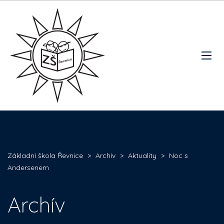
Základní škola Řevnice
>
Archív
>
Aktuality
>
Noc s
Andersenem
Archív