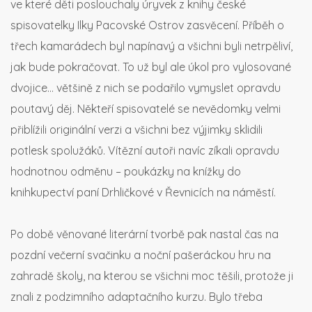
ve které děti poslouchaly úryvek z knihy české
spisovatelky Ilky Pacovské Ostrov zasvěcení. Příběh o
třech kamarádech byl napínavý a všichni byli netrpěliví,
jak bude pokračovat. To už byl ale úkol pro vylosované
dvojice… většině z nich se podařilo vymyslet opravdu
poutavý děj. Někteří spisovatelé se nevědomky velmi
přiblížili originální verzi a všichni bez výjimky sklidili
potlesk spolužáků. Vítězní autoři navíc zíkali opravdu
hodnotnou odměnu – poukázky na knížky do
knihkupectví paní Drhličkové v Řevnicích na náměstí.
Po době věnované literární tvorbě pak nastal čas na
pozdní večerní svačinku a noční pašeráckou hru na
zahradě školy, na kterou se všichni moc těšili, protože ji
znali z podzimního adaptačního kurzu. Bylo třeba