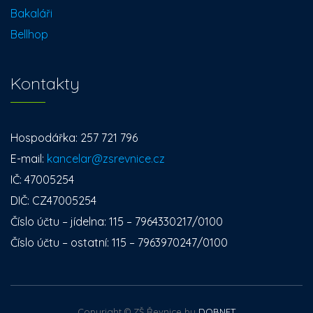
Bakaláři
Bellhop
Kontakty
Hospodářka: 257 721 796
E-mail:
kancelar@zsrevnice.cz
IČ: 47005254
DIČ: CZ47005254
Číslo účtu – jídelna: 115 – 7964330217/0100
Číslo účtu – ostatní: 115 – 7963970247/0100
Copyright © ZŠ Řevnice by
DOBNET