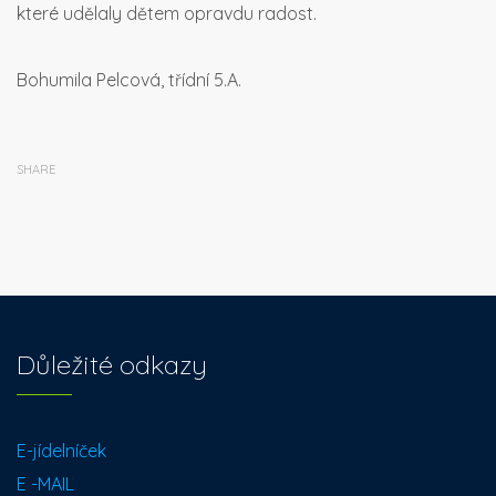
které udělaly dětem opravdu radost.
Bohumila Pelcová, třídní 5.A.
SHARE
Důležité odkazy
E-jídelníček
E -MAIL