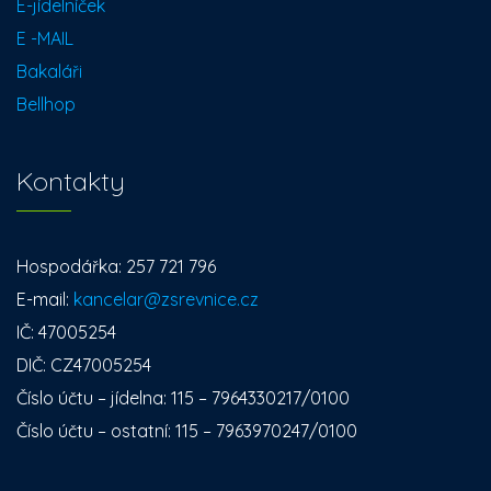
E-jídelníček
E -MAIL
Bakaláři
Bellhop
Kontakty
Hospodářka: 257 721 796
E-mail:
kancelar@zsrevnice.cz
IČ: 47005254
DIČ: CZ47005254
Číslo účtu – jídelna: 115 – 7964330217/0100
Číslo účtu – ostatní: 115 – 7963970247/0100